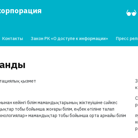
корпорация
Контакты
Закон РК «О доступе к информации»
Пресс ре
ғанды
атациялық қызмет
З
к
С
ынан кейінгі білім мамандықтарының жіктеуішіне сәйкес
р
қтар тобы бойынша жоғары білім, еңбек өтіліне талап
нологиялар» мамандықтар тобы бойынша орта арнайы білім
п
к
р