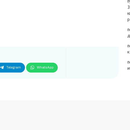
п
3
к
р
п
д
п
к
п
Telegram
WhatsApp
и