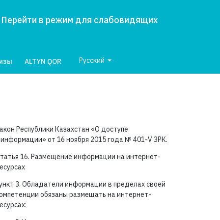
Перейти в режим для слабовидящих
Русский
лизы
ALTYN QOR
акон Республики Казахстан «О доступе
 информации» от 16 ноября 2015 года №
401-V ЗРК.
татья 16. Размещение информации на интернет-
есурсах
ункт 3. Обладатели информации в пределах своей
омпетенции обязаны размещать на интернет-
есурсах: