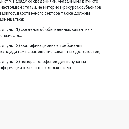
ункт 9. Наряду со сведениями, указанными в пункте
 настоящей статьи, на интернет-ресурсах субъектов
вазигосударственного сектора также должны
азмещаться:
одпункт 1) сведения об объявленных вакантных
олжностях;
одпункт 2) квалификационные требования
 кандидатам на замещение вакантных должностей;
одпункт 3) номера телефонов для получения
нформации о вакантных должностях.