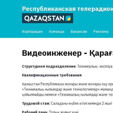
Республиканская телерадио
Корпорация
Команда
Вакансии
Реклама
Видеоинженер - Қара
Структурное подразделение
: Техникалық- эксплу
Квалификационные требования
:
Қазақстан Республикасы жоғары және жоғары оқу орн
«Техникалық ғылымдар және технологиялар» маманды
қойылмайды немесе «Техникалық ғылымдар және тех
Трудовой стаж
: Саладағы еңбек өтілі кемінде 2 жыл
Рабочий день
: Толық жұмыс күні