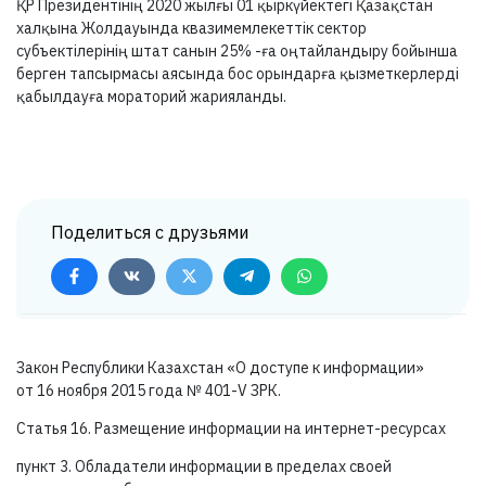
ҚР Президентінің 2020 жылғы 01 қыркүйектегі Қазақстан
халқына Жолдауында квазимемлекеттік сектор
субъектілерінің штат санын 25% -ға оңтайландыру бойынша
берген тапсырмасы аясында бос орындарға қызметкерлерді
қабылдауға мораторий жарияланды.
Поделиться с друзьями
Закон Республики Казахстан «О доступе к информации»
от 16 ноября 2015 года №
401-V ЗРК.
Статья 16. Размещение информации на интернет-ресурсах
пункт 3. Обладатели информации в пределах своей