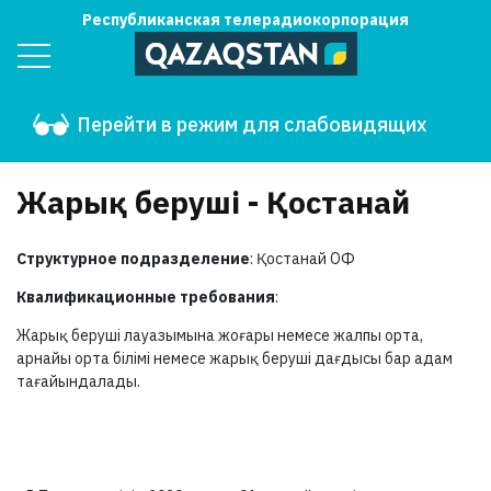
Республиканская телерадиокорпорация
Перейти в режим для слабовидящих
Жарық беруші - Қостанай
Структурное подразделение
: Қостанай ОФ
Квалификационные требования
:
Жарық беруші лауазымына жоғары немесе жалпы орта,
арнайы орта білімі немесе жарық беруші дағдысы бар адам
тағайындалады.